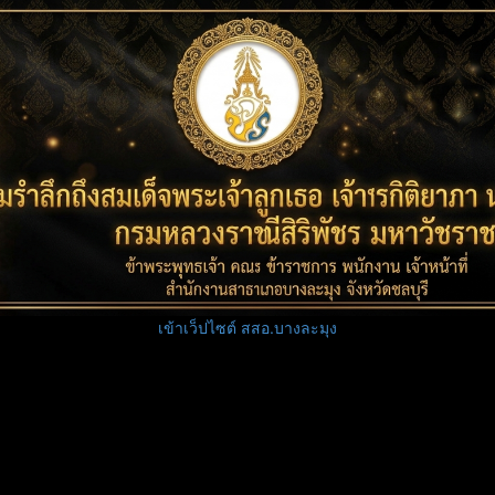
เข้าเว็ปไซต์ สสอ.บางละมุง