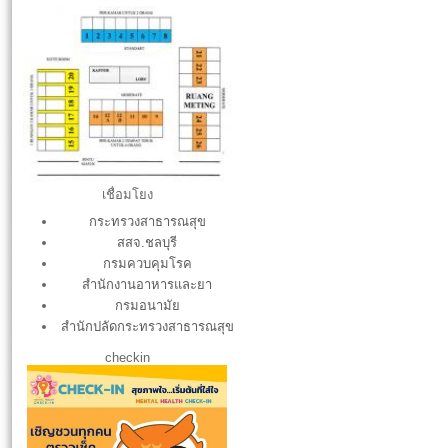
XXXX.jpg
เชื่อมโยง
กระทรวงสาธารณสุข
สสจ.ชลบุรี
กรมควบคุมโรค
สำนักงานอาหารและยา
กรมอนามัย
สำนักปลัดกระทรวงสาธารณสุข
checkin
S__12951574.jpg