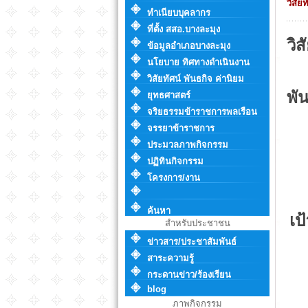
วิสัย
ทำเนียบบุคลากร
ที่ตั้ง สสอ.บางละมุง
วิส
ข้อมูลอำเภอบางละมุง
นโยบาย ทิศทางดำเนินงาน
วิสัยทัศน์ พันธกิจ ค่านิยม
พั
ยุทธศาสตร์
จริยธรรมข้าราชการพลเรือน
1
จรรยาข้าราชการ
2
ประมวลภาพกิจกรรม
3
ปฏิทินกิจกรรม
4
โครงการ/งาน
5
ค้นหา
เป
สำหรับประชาชน
ยุท
ข่าวสาร/ประชาสัมพันธ์
ยุท
สาระความรู้
ยุทธ
กระดานข่าว/ร้องเรียน
ยุทธ
blog
ยุทธ
ภาพกิจกรรม