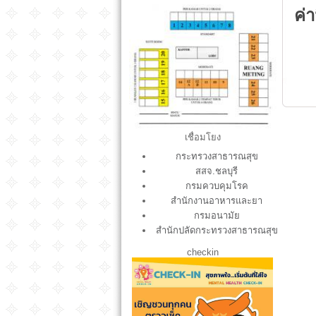
ค่
XXXX.jpg
เชื่อมโยง
กระทรวงสาธารณสุข
สสจ.ชลบุรี
กรมควบคุมโรค
สำนักงานอาหารและยา
กรมอนามัย
สำนักปลัดกระทรวงสาธารณสุข
checkin
S__12951574.jpg