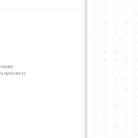
ารณสุข
โยบายกระทรวง