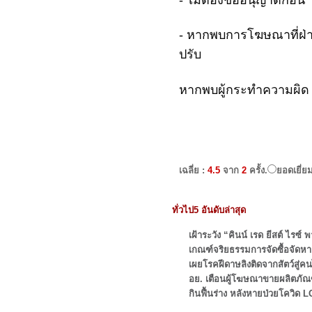
- หากพบการโฆษณาที่ฝ่าฝื
ปรับ
หากพบผู้กระทำความผิด 
เฉลี่ย :
4.5
จาก
2
ครั้ง.
ยอดเยี่ย
ทั่วไป5 อันดับล่าสุด
เฝ้าระวัง “คินน์ เรด ยีสต์ ไรซ
เกณฑ์จริยธรรมการจัดซื้อจัดหา
เผยโรคฝีดาษลิงติดจากสัตว์สู่คน
อย. เตือนผู้โฆษณาขายผลิตภัณฑ์
กินฟื้นร่าง หลังหายป่วยโควิด