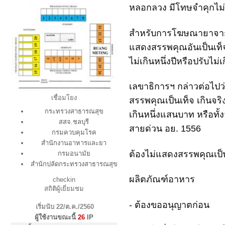
หลอกลวง มีโทษจำคุกไม่เก
สำหรับการโฆษณายาจากส
แสดงสรรพคุณอันเป็นเท็จ
ไม่เกินหนึ่งปีหรือปรับไม่
เลขาธิการฯ กล่าวต่อไป
XXXX.jpg
เชื่อมโยง
สรรพคุณเป็นเท็จ เกินจริง
กระทรวงสาธารณสุข
เกินหนึ่งแสนบาท หรือทั้
สสจ.ชลบุรี
สายด่วน อย. 1556
S__12951574.jpg
กรมควบคุมโรค
สำนักงานอาหารและยา
ต้องไม่แสดงสรรพคุณเป็น
กรมอนามัย
สำนักปลัดกระทรวงสาธารณสุข
ผลิตภัณฑ์อาหาร
checkin
สถิติผู้เยี่ยมชม
- ต้องขออนุญาตก่อน
เริ่มนับ 22/ต.ค./2560
ผู้ใช้งานขณะนี้
26
IP