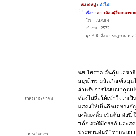
หมวดหมู่ :
ทั่วไป
ทำเนียบบุคลากร
ที่ตั้ง สสอ.บางละมุง
เรื่อง :
อย. เตือนผู้โฆษณาขายผ
ข้อมูลอำเภอบางละมุง
โดย : ADMIN
นโยบาย ทิศทางดำเนินงาน
เข้าชม : 2572
วิสัยทัศน์ พันธกิจ ค่านิยม
พุธ ที่ 6 เดือน กรกฏาคม พ.ศ
ยุทธศาสตร์
จริยธรรมข้าราชการพลเรือน
จรรยาข้าราชการ
ประมวลภาพกิจกรรม
ปฏิทินกิจกรรม
นพ.ไพศาล ดั่นคุ้ม เล
โครงการ/งาน
สมุนไพร ผลิตภัณฑ์สมุน
สำหรับการโฆษณาคุณปร
ค้นหา
ต้องไม่สื่อให้เข้าใจว่าเ
สำหรับประชาชน
แสดงให้เห็นถึงผลของกัญช
ข่าวสาร/ประชาสัมพันธ์
สาระความรู้
เคลิบเคลิ้ม เป็นต้น ทั้
กระดานข่าว/ร้องเรียน
“เด็ก สตรีมีครรภ์ และส
blog
ประทานทันที” หากพบกา
ภาพกิจกรรม