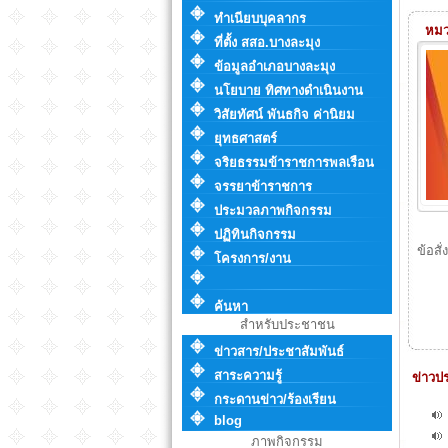
ทำเนียบบุคลากร
หมวด
ที่ตั้ง สสอ.บางละมุง
ข้อมูลอำเภอบางละมุง
นโยบาย ทิศทางดำเนินงาน
วิสัยทัศน์ พันธกิจ ค่านิยม
ยุทธศาสตร์
จริยธรรมข้าราชการพลเรือน
จรรยาข้าราชการ
ประมวลภาพกิจกรรม
ปฏิทินกิจกรรม
ข้อส
โครงการ/งาน
ค้นหา
สำหรับประชาชน
ข่าวสาร/ประชาสัมพันธ์
สาระความรู้
ข่าวปร
กระดานข่าว/ร้องเรียน
blog
ภาพกิจกรรม