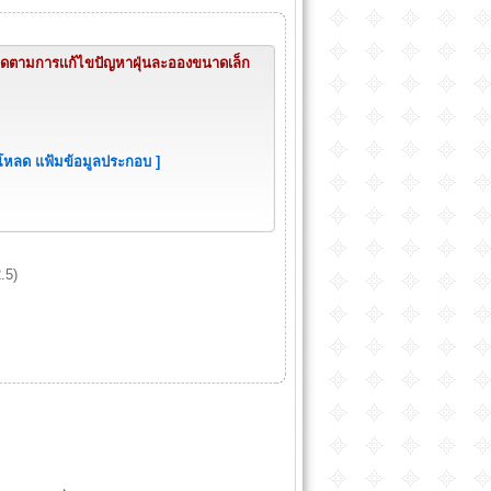
ิดตามการเเก้ไขปัญหาฝุ่นละอองขนาดเล็ก
์โหลด แฟ้มข้อมูลประกอบ ]
.5)