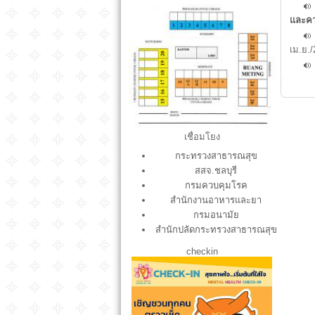
และคว
เม.ย.
XXXX.jpg
เชื่อมโยง
กระทรวงสาธารณสุข
สสจ.ชลบุรี
กรมควบคุมโรค
สำนักงานอาหารและยา
กรมอนามัย
สำนักปลัดกระทรวงสาธารณสุข
checkin
S__12951574.jpg